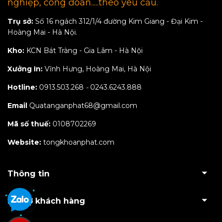
nghiệp, công đoàn.....theo yêu cầu.
Trụ sở:
Số 16 ngách 312/1/4 đường Kim Giang - Đại Kim -
Hoàng Mai - Hà Nội.
Kho:
KCN Bát Tràng - Gia Lâm - Hà Nội
Xưởng In:
Vĩnh Hưng, Hoàng Mai, Hà Nội
Hotline:
0913.503.268
-
0243.6243.888
Email
Quatanganphat68@gmail.com
Mã số thuế:
0108702269
Website:
tongkhoanphat.com
Thông tin
Hỗ trợ khách hàng