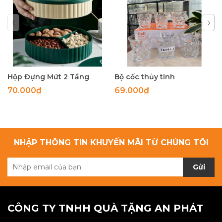
Hộp Đựng Mứt 2 Tầng
Bộ cốc thủy tinh
70.000₫
69.000₫
NHẬP THÔNG TIN KHUYẾN MÃI TỪ CHÚNG TÔI
Gửi
CÔNG TY TNHH QUÀ TẶNG AN PHÁT