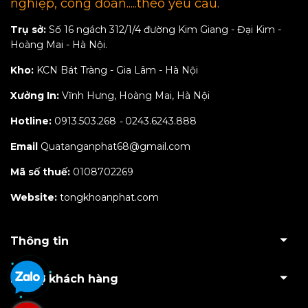
nghiệp, công đoàn.....theo yêu cầu.
Trụ sở:
Số 16 ngách 312/1/4 đường Kim Giang - Đại Kim -
Hoàng Mai - Hà Nội.
Kho:
KCN Bát Tràng - Gia Lâm - Hà Nội
Xưởng In:
Vĩnh Hưng, Hoàng Mai, Hà Nội
Hotline:
0913.503.268
-
0243.6243.888
Email
Quatanganphat68@gmail.com
Mã số thuế:
0108702269
Website:
tongkhoanphat.com
Thông tin
Hỗ trợ khách hàng